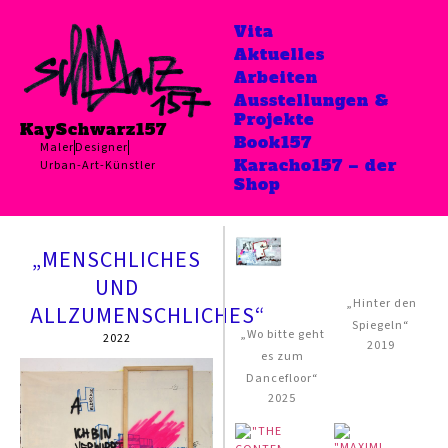
Vita
Aktuelles
Arbeiten
Ausstellungen &
Projekte
KaySchwarz157
Book157
Maler
Designer
Karacho157 – der
Urban-Art-Künstler
Shop
„MENSCHLICHES
UND
„Hinter den
ALLZUMENSCHLICHES“
Spiegeln“
„Wo bitte geht
2022
2019
es zum
Dancefloor“
2025