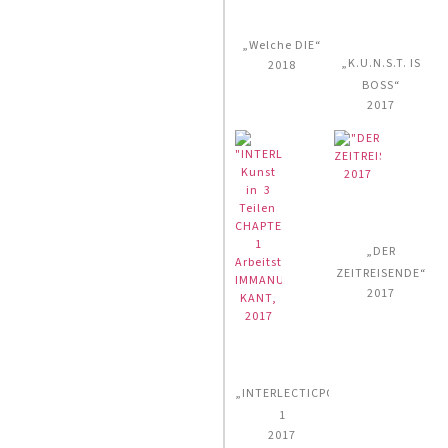
„Welche DIE“
„K.U.N.S.T. IS
2018
BOSS“
2017
„DER
ZEITREISENDE“
2017
„INTERLECTICPOPSTARS“
1
2017