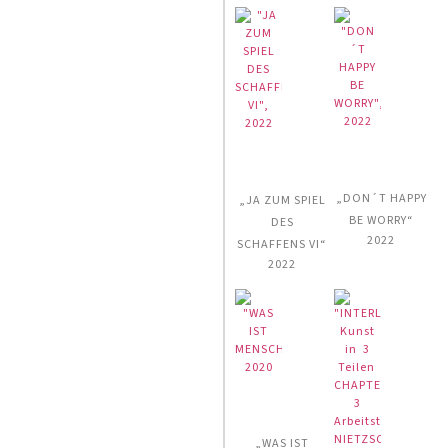
„DON´T HAPPY
„JA ZUM SPIEL
BE WORRY“
DES
2022
SCHAFFENS VI“
2022
„WAS IST