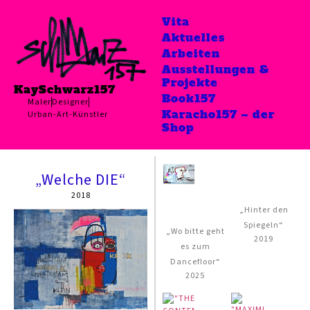
Vita
Aktuelles
Arbeiten
Ausstellungen &
Projekte
KaySchwarz157
Book157
Maler
Designer
Karacho157 – der
Urban-Art-Künstler
Shop
„Welche DIE“
2018
„Hinter den
Spiegeln“
„Wo bitte geht
2019
es zum
Dancefloor“
2025