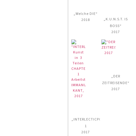
„Welche DIE“
„K.U.N.S.T. IS
2018
BOSS“
2017
„DER
ZEITREISENDE“
2017
„INTERLECTICPOPSTARS“
1
2017