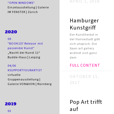
APRIL 1, 2018
"OPEN WINDOWS"
Einzelausstellung | Galerie
IM FENSTER | Zürich
Hamburger
Kunstgriff
2020
Der Kunstherbst in
09
der Hansestadt gibt
"BOOK157 Release mit
sich utopisch. Die
passender Kunst"
Xpon-art gallery
„Nacht der Kunst 11“
widmet sich ganz
Budde-Haus | Leipzig
dem
FULL CONTENT
04/06
#SUPPORTYOURARTIST
virtuelle
OKTOBER 11,
Gruppenausstellung |
2017
Galerie VON&VON | Nürnberg
Pop Art trifft
2019
auf
03