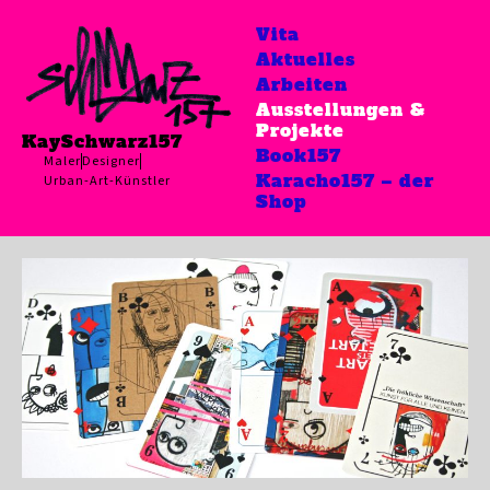
Vita
Aktuelles
Arbeiten
Ausstellungen &
Projekte
KaySchwarz157
Book157
Maler
Designer
Karacho157 – der
Urban-Art-Künstler
Shop