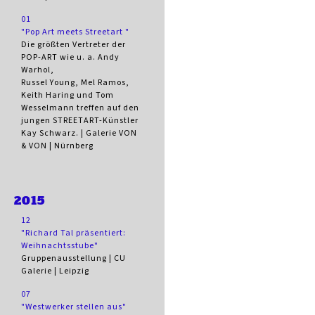
01
"Pop Art meets Streetart "
Die größten Vertreter der
POP-ART wie u. a. Andy
Warhol,
Russel Young, Mel Ramos,
Keith Haring und Tom
Wesselmann treffen auf den
jungen STREETART-Künstler
Kay Schwarz. | Galerie VON
& VON | Nürnberg
2015
12
"Richard Tal präsentiert:
Weihnachtsstube"
Gruppenausstellung | CU
Galerie | Leipzig
07
"Westwerker stellen aus"