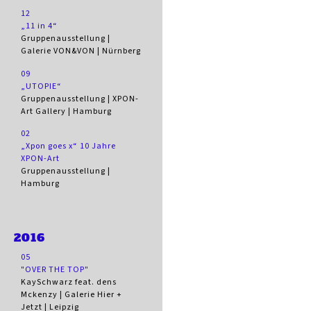
12
„11 in 4“
Gruppenausstellung |
Galerie VON&VON | Nürnberg
09
„UTOPIE“
Gruppenausstellung | XPON-
Art Gallery | Hamburg
02
„Xpon goes x“ 10 Jahre
XPON-Art
Gruppenausstellung |
Hamburg
2016
05
"OVER THE TOP"
KaySchwarz feat. dens
Mckenzy | Galerie Hier +
Jetzt | Leipzig