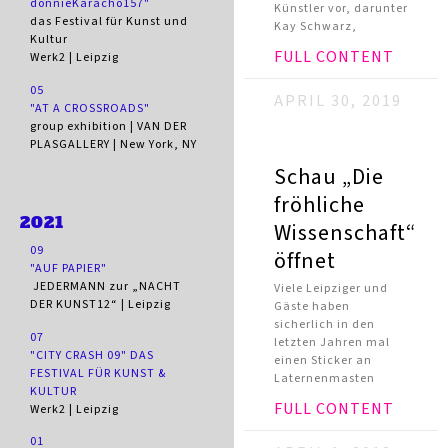
donnieKaracho157"
Künstler vor, darunter
das Festival für Kunst und
Kay Schwarz,
Kultur
FULL CONTENT
Werk2 | Leipzig
05
APRIL 30, 2019
"AT A CROSSROADS"
group exhibition | VAN DER
PLASGALLERY | New York, NY
Schau „Die
fröhliche
2021
Wissenschaft“
09
öffnet
"AUF PAPIER"
JEDERMANN zur „NACHT
Viele Leipziger und
DER KUNST12“ | Leipzig
Gäste haben
sicherlich in den
07
letzten Jahren mal
"CITY CRASH 09" DAS
einen Sticker an
FESTIVAL FÜR KUNST &
Laternenmasten
KULTUR
FULL CONTENT
Werk2 | Leipzig
01