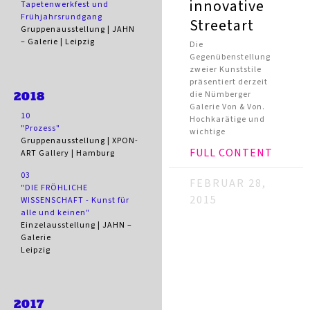
innovative
Tapetenwerkfest und
Frühjahrsrundgang
Streetart
Gruppenausstellung | JAHN
– Galerie | Leipzig
Die
Gegenübenstellung
zweier Kunststile
präsentiert derzeit
2018
die Nümberger
Galerie Von & Von.
10
Hochkarätige und
"Prozess"
wichtige
Gruppenausstellung | XPON-
FULL CONTENT
ART Gallery | Hamburg
03
FEBRUAR 28,
"DIE FRÖHLICHE
2015
WISSENSCHAFT - Kunst für
alle und keinen"
Einzelausstellung | JAHN –
Galerie
Leipzig
2017