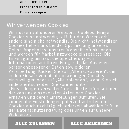
anschließender
Präsentation auf dem
Designers open
(Leipzig)
2002 im Rahmen
Wir verwenden Cookies
eines Wettbewerbes
Wir nutzen auf unserer Webseite Cookies. Einige
Gestaltung
Cookies sind notwendig (z.B. für den Warenkorb)
Intensivstation
andere sind nicht notwendig. Die nicht-notwendigen
Krankenhaus Köthen
Cookies helfen uns bei der Optimierung unseres
2001 „saftige
Online-Angebotes, unserer Webseitenfunktionen
Pflaumenart“
und werden für Marketingzwecke eingesetzt. Die
Einwilligung umfasst die Speicherung von
Gruppenausstellung,
Informationen auf Ihrem Endgerät, das Auslesen
Galerie Leipziger
personenbezogener Daten sowie deren
Schule (Leipzig)
Verarbeitung. Klicken Sie auf „Alle akzeptieren“, um
2001 Start eines
in den Einsatz von nicht notwendigen Cookies
Streetartprojektes
einzuwilligen oder auf „Alle ablehnen“, wenn Sie sich
anders entscheiden. Sie können unter
1992 erstes Arbeit im
„Einstellungen verwalten“ detaillierte Informationen
öffentlichen Raum
der von uns eingesetzten Arten von Cookies
(Leipzig)
erhalten und deren Einstellungen aufrufen. Sie
können die Einstellungen jederzeit aufrufen und
Cookies auch nachträglich jederzeit abwählen (z.B. in
der Datenschutzerklärung oder unten auf unserer
Webseite).
ALLE ZULASSEN
ALLE ABLEHNEN
Erste Seite
Kontakt
Datenschutzerklärung