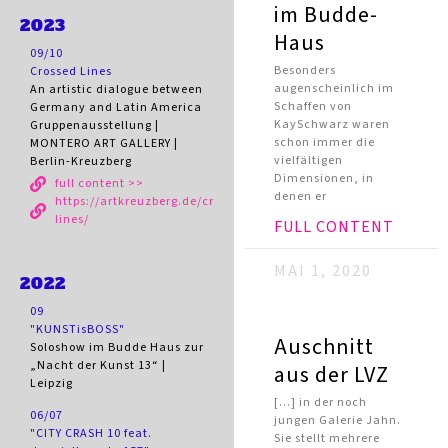
im Budde-
2023
Haus
09/10
Besonders
Crossed Lines
augenscheinlich im
An artistic dialogue between
Schaffen von
Germany and Latin America
KaySchwarz waren
Gruppenausstellung |
schon immer die
MONTERO ART GALLERY |
vielfältigen
Berlin-Kreuzberg
Dimensionen, in
full content >>
denen er
https://artkreuzberg.de/crossed-
lines/
FULL CONTENT
MAI 1, 2020
2022
09
"KUNSTisBOSS"
Auschnitt
Soloshow im Budde Haus zur
„Nacht der Kunst 13“ |
aus der LVZ
Leipzig
[…] in der noch
06/07
jungen Galerie Jahn.
"CITY CRASH 10 feat.
Sie stellt mehrere