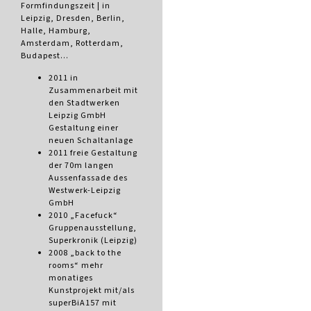
Formfindungszeit | in
Leipzig, Dresden, Berlin,
Halle, Hamburg,
Amsterdam, Rotterdam,
Budapest…
2011 in
Zusammenarbeit mit
den Stadtwerken
Leipzig GmbH
Gestaltung einer
neuen Schaltanlage
2011 freie Gestaltung
der 70m langen
Aussenfassade des
Westwerk-Leipzig
GmbH
2010 „Facefuck“
Gruppenausstellung,
Superkronik (Leipzig)
2008 „back to the
rooms“ mehr
monatiges
Kunstprojekt mit/als
superBiA157 mit