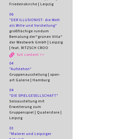
Friedenskirche | Leipzig
06
"DER ILLUSIONIST- die Welt
als Wille und Vorstellung"
großflächige rundum
Bemalung der“grünen Villa“
der Westwerk GmbH | Leipzig
| feat. RITZSCH CROO
full content >>
04
"Aufstehen"
Gruppenausstellung | xpon-
art Galerie | Hamburg
04
"DIE SPIELGESELLSCHAFT"
Soloaustellung mit
Erweiterung zum
Gruppenspiel | Quaterstore |
Leipzig
03
"Malerei und Leipziger