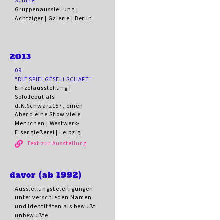
Schule"
Gruppenausstellung |
Achtziger | Galerie | Berlin
2013
09
"DIE SPIELGESELLSCHAFT"
Einzelausstellung |
Solodebüt als
d.K.Schwarz157, einen
Abend eine Show viele
Menschen | Westwerk-
Eisengießerei | Leipzig
Text zur Ausstellung
davor (ab 1992)
Ausstellungsbeteiligungen
unter verschieden Namen
und Identitäten als bewußt
unbewußte