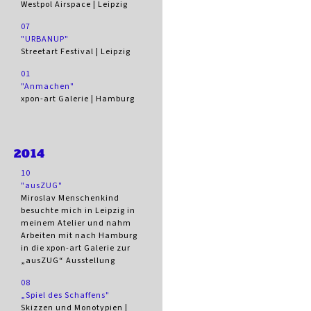
Westpol Airspace | Leipzig
07
"URBANUP"
Streetart Festival | Leipzig
01
"Anmachen"
xpon-art Galerie | Hamburg
2014
10
"ausZUG"
Miroslav Menschenkind
besuchte mich in Leipzig in
meinem Atelier und nahm
Arbeiten mit nach Hamburg
in die xpon-art Galerie zur
„ausZUG“ Ausstellung
08
„Spiel des Schaffens"
Skizzen und Monotypien |