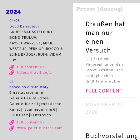
Presse (Auszug)
2024
04/05
Draußen hat
Good Behaviour
man nur
GRUPPENAUSSTELLUNG
BOND TRULUV,
einen
KAYSCHWARZ157, MIKKEL
Versuch
WESTRUP, PERK UP, ROCCO &
SEINE BRÜDER, RUIN, VIDAM
[…] Er ist ein
u.m.
Philosoph unter den
full content >>
Street-Artisten. Das
https://fravil.de/...
schlägt sich in
Bildtiteln wie „Die
03
based on a true story
FULL CONTENT
Einzelausstellung
Galerie Ursula Stross |
NOVEMBER 12,
Galerie
für zeitgenössische
Kunst |
Joanneumring 6 |
2020
8010 Graz |
Österreich
full content >>
www.galerie-stross.com
Buchvorstellung