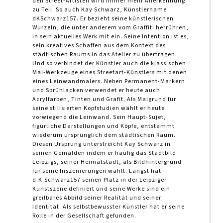
den Street-Artisten wird immer mehr Anerkennung
zu Teil. So auch Kay Schwarz, Künstlername
dKSchwarz157. Er bezieht seine künstlerischen
Wurzeln, die unter anderem vom Graffiti herrühren,
in sein aktuelles Werk mit ein. Seine Intention ist es,
sein kreatives Schaffen aus dem Kontext des
städtischen Raums in das Atelier zu übertragen.
Und so verbindet der Künstler auch die klassischen
Mal-Werkzeuge eines Streetart-Künstlers mit denen
eines Leinwandmalers. Neben Permanent-Markern
und Sprühlacken verwendet er heute auch
Acrylfarben, Tinten und Grafit. Als Malgrund für
seine stilisierten Kopfstudien wählt er heute
vorwiegend die Leinwand. Sein Haupt-Sujet,
figürliche Darstellungen und Köpfe, entstammt
wiederum ursprünglich dem städtischen Raum.
Diesen Ursprung unterstreicht Kay Schwarz in
seinen Gemälden indem er häufig das Stadtbild
Leipzigs, seiner Heimatstadt, als Bildhintergrund
für seine Inszenierungen wählt. Längst hat
d.K.Schwarz157 seinen Platz in der Leipziger
Kunstszene definiert und seine Werke sind ein
greifbares Abbild seiner Realität und seiner
Identität. Als selbstbewusster Künstler hat er seine
Rolle in der Gesellschaft gefunden.