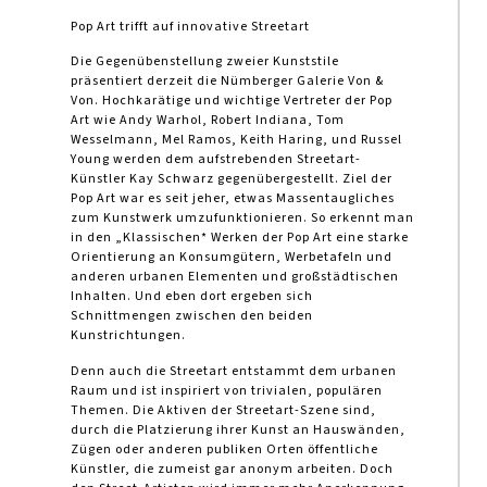
Pop Art trifft auf innovative Streetart
Die Gegenübenstellung zweier Kunststile
präsentiert derzeit die Nümberger Galerie Von &
Von. Hochkarätige und wichtige Vertreter der Pop
Art wie Andy Warhol, Robert Indiana, Tom
Wesselmann, Mel Ramos, Keith Haring, und Russel
Young werden dem aufstrebenden Streetart-
Künstler Kay Schwarz gegenübergestellt. Ziel der
Pop Art war es seit jeher, etwas Massentaugliches
zum Kunstwerk umzufunktionieren. So erkennt man
in den „Klassischen* Werken der Pop Art eine starke
Orientierung an Konsumgütern, Werbetafeln und
anderen urbanen Elementen und großstädtischen
Inhalten. Und eben dort ergeben sich
Schnittmengen zwischen den beiden
Kunstrichtungen.
Denn auch die Streetart entstammt dem urbanen
Raum und ist inspiriert von trivialen, populären
Themen. Die Aktiven der Streetart-Szene sind,
durch die Platzierung ihrer Kunst an Hauswänden,
Zügen oder anderen publiken Orten öffentliche
Künstler, die zumeist gar anonym arbeiten. Doch