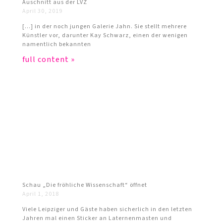
Auschnitt aus der LVZ
April 30, 2019
[…] in der noch jungen Galerie Jahn. Sie stellt mehrere
Künstler vor, darunter Kay Schwarz, einen der wenigen
namentlich bekannten
full content »
Schau „Die fröhliche Wissenschaft“ öffnet
April 1, 2018
Viele Leipziger und Gäste haben sicherlich in den letzten
Jahren mal einen Sticker an Laternenmasten und