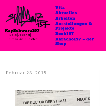
Vita
Aktuelles
Arbeiten
Ausstellungen &
Projekte
KaySchwarz157
Book157
Maler
Designer
Karacho157 – der
Urban-Art-Künstler
Shop
Februar 28, 2015